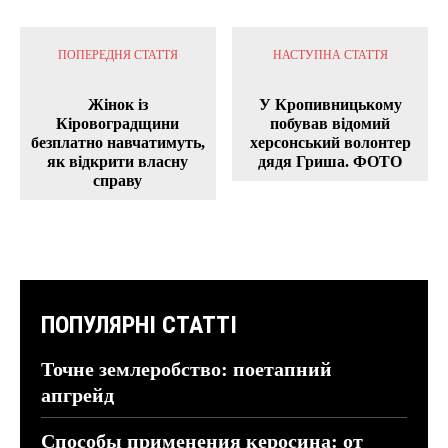
ПОПЕРЕДНЯ СТАТТЯ
НАСТУПНА СТАТТЯ
Жінок із
У Кропивницькому
Кіровоградщини
побував відомий
безплатно навчатимуть,
херсонський волонтер
як відкрити власну
дядя Гриша. ФОТО
справу
ПОПУЛЯРНІ СТАТТІ
Точне землеробство: поетапний
апгрейд
Способы применения керосина: от