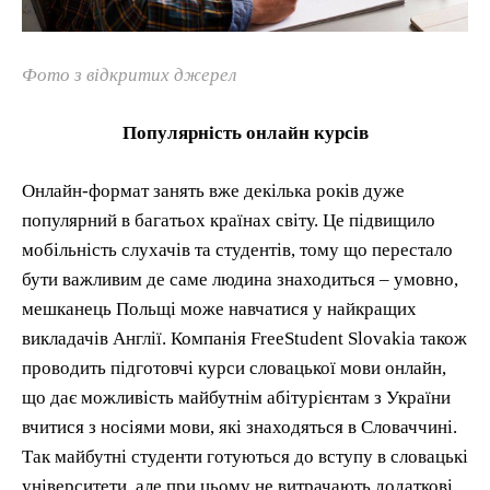
Фото з відкритих джерел
Популярність онлайн курсів
Онлайн-формат занять вже декілька років дуже
популярний в багатьох країнах світу. Це підвищило
мобільність слухачів та студентів, тому що перестало
бути важливим де саме людина знаходиться – умовно,
мешканець Польщі може навчатися у найкращих
викладачів Англії. Компанія FreeStudent Slovakia також
проводить підготовчі курси словацької мови онлайн,
що дає можливість майбутнім абітурієнтам з України
вчитися з носіями мови, які знаходяться в Словаччині.
Так майбутні студенти готуються до вступу в словацькі
університети, але при цьому не витрачають додаткові