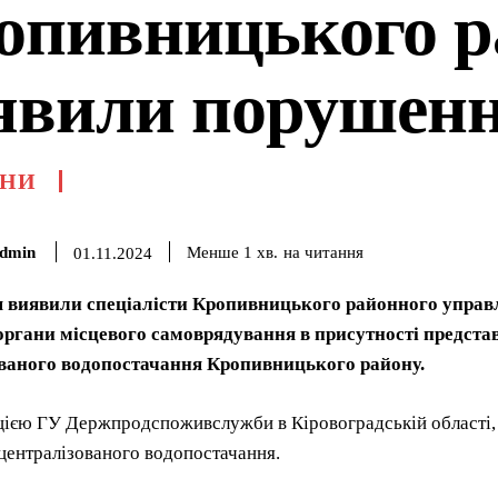
опивницького р
явили порушен
НИ
dmin
на читання
Менше 1
хв.
01.11.2024
 виявили спеціалісти Кропивницького районного управ
 органи місцевого самоврядування в присутності предста
ваного водопостачання Кропивницького району.
цією ГУ Держпродспоживслужби в Кіровоградській області,
 централізованого водопостачання.