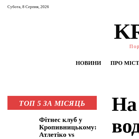
Субота, 8 Серпня, 2026
K
Пор
НОВИНИ
ПРО МІС
На 
ТОП 5 ЗА МІСЯЦЬ
во
Фітнес клуб у
Кропивницькому:
Атлетіко vs