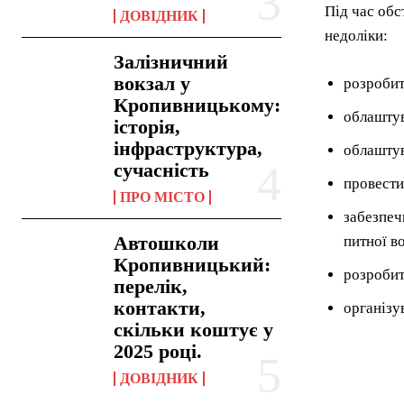
Під час обс
ДОВІДНИК
недоліки:
Залізничний
вокзал у
розробит
Кропивницькому:
облаштув
історія,
інфраструктура,
облаштув
сучасність
провести 
ПРО МІСТО
забезпеч
Автошколи
питної в
Кропивницький:
розробит
перелік,
контакти,
організу
скільки коштує у
2025 році.
ДОВІДНИК