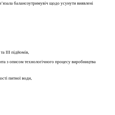
ов’язала балансоутримувіч щодо усунути виявлені
та ІІІ підйомів,
ента з описом технологічного процесу виробництва
сті питної води,