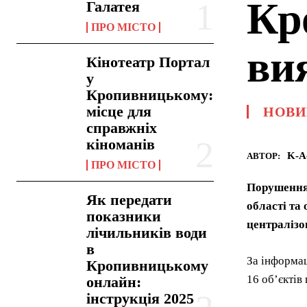
Кр
Галатея
ПРО МІСТО
ви
Кінотеатр Портал
у
Кропивницькому:
місце для
НОВИ
справжніх
кіноманів
K-A
АВТОР:
ПРО МІСТО
Порушення
Як передати
області та
показники
централізо
лічильників води
в
За інформа
Кропивницькому
16 об’єктів
онлайн:
інструкція 2025