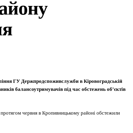
айону
ня
ління ГУ Держпродспоживслужби в Кіровоградській
вників балансоутримувачів під час обстежень об’єктів
 протягом червня в Кропивницькому районі обстежили