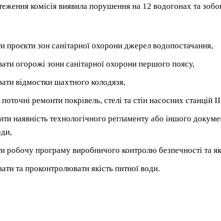
теження комісія виявила порушення на 12 водогонах та зоб
и проєкти зон санітарної охорони джерел водопостачання,
ати огорожі зони санітарної охорони першого поясу,
ати відмостки шахтного колодязя,
поточні ремонти покрівель, стелі та стін насосних станцій II 
ити наявність технологічного регламенту або іншого докум
оди,
и робочу програму виробничого контролю безпечності та яко
вати та проконтролювати якість питної води.