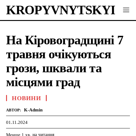
KROPYVNYTSKYI
На Кіровоградщині 7
травня очікуються
грози, шквали та
місцями град
НОВИНИ
K-Admin
АВТОР:
01.11.2024
на читання
Менше 1
хв.