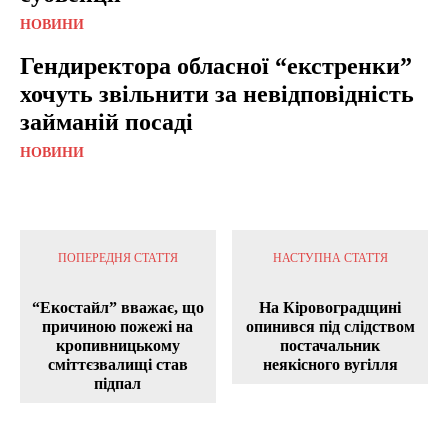
НОВИНИ
Гендиректора обласної “екстренки”
хочуть звільнити за невідповідність
займаній посаді
НОВИНИ
ПОПЕРЕДНЯ СТАТТЯ
НАСТУПНА СТАТТЯ
“Екостайл” вважає, що
На Кіровоградщині
причиною пожежі на
опинився під слідством
кропивницькому
постачальник
сміттєзвалищі став
неякісного вугілля
підпал