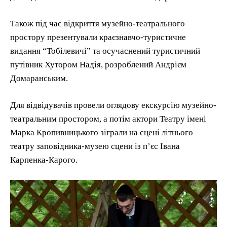
Також під час відкриття музейно-театрального
простору презентували краєзнавчо-туристичне
видання “Тобілевичі” та осучаснений туристичний
путівник Хутором Надія, розроблений Андрієм
Домаранським.
Для відвідувачів провели оглядову екскурсію музейно-
театральним простором, а потім актори Театру імені
Марка Кропивницького зіграли на сцені літнього
театру заповідника-музею сцени із п’єс Івана
Карпенка-Карого.