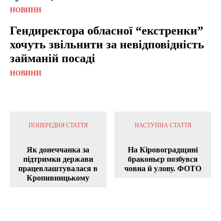
НОВИНИ
Гендиректора обласної “екстренки”
хочуть звільнити за невідповідність
займаній посаді
НОВИНИ
ПОПЕРЕДНЯ СТАТТЯ
НАСТУПНА СТАТТЯ
Як донеччанка за
На Кіровоградщині
підтримки держави
браконьєр позбувся
працевлаштувалася в
човна й улову. ФОТО
Кропивницькому