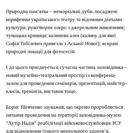
Природна пам’ятка – меморіальні дуби, посаджені
корифеями українського театру та відомими діячами
культури; рукотворне озеро з джерельним живленням;
чумацька криниця; калинова алея (калину для якої
Софія Тобілевич привезла з Асканії Нової); яскраві
природні локації для фотосесій.
І до цього приєднується сучасна частина заповідника –
новий музейно-театральний простір із конференц-
залом для проведення семінарів, презентацій, майстер-
класів, тренінгів, виставок тощо.
Борис Шевченко зауважив, що окремо проробляється
питання проведення на території заповідника-музею
“Хутір Надія” реабілітації військовослужбовців ЗСУ
для відновлення їхнього ментального здоров’я.