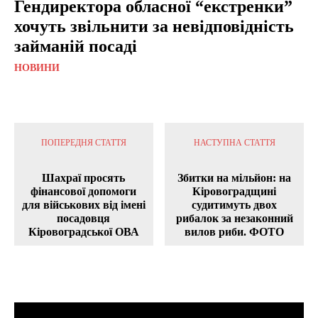
Гендиректора обласної “екстренки”
хочуть звільнити за невідповідність
займаній посаді
НОВИНИ
ПОПЕРЕДНЯ СТАТТЯ
НАСТУПНА СТАТТЯ
Шахраї просять
Збитки на мільйон: на
фінансової допомоги
Кіровоградщині
для військових від імені
судитимуть двох
посадовця
рибалок за незаконний
Кіровоградської ОВА
вилов риби. ФОТО