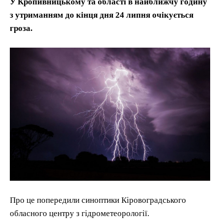
У Кропивницькому та області в найближчу годину
з утриманням до кінця дня 24 липня очікується
гроза.
Про це попередили синоптики Кіровоградського
обласного центру з гідрометеорології.