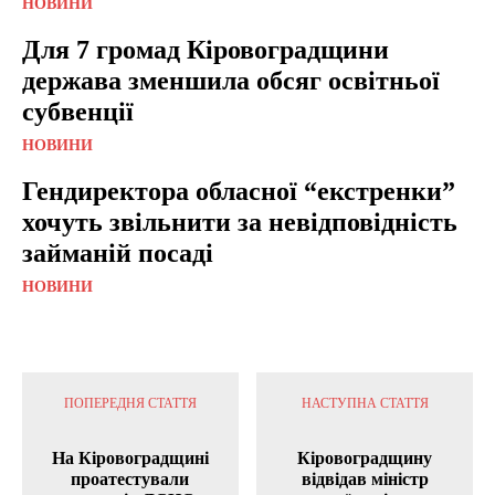
НОВИНИ
Для 7 громад Кіровоградщини
держава зменшила обсяг освітньої
субвенції
НОВИНИ
Гендиректора обласної “екстренки”
хочуть звільнити за невідповідність
займаній посаді
НОВИНИ
ПОПЕРЕДНЯ СТАТТЯ
НАСТУПНА СТАТТЯ
На Кіровоградщині
Кіровоградщину
проатестували
відвідав міністр