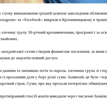
 схему виманювання грошей шляхом заволодіння обліковими
stagram» та «Facebook» викрили в Кропивницькому в травні м
 злочину групу 30-річний кропивничанин, програміст за осв
 знайомих.
 шахрайської схеми створив фішингове посилання, за яким п
ував до акаунтів повний доступ.
 даними та змінивши логін та пароль, злочинна група зі сто
 із проханням дати у борг різні суми. Зазвичай, це було «т
ороткий строк. Суми, про яку прохали потерпілих обвинуваче
протиправний спосіб кошти виводили через численні банківс