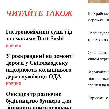
ЧИТАЙТЕ ТАКОЖ
Шахрайську
мережах «In
Гастрономічний суші-гід
Організував
за смаками Dart Sushi
трьох своїх
НОВИНИ
Організатор
У розкраданні на ремонті
чином отрим
дороги у Світловодську
підозрюють колишнього
Заволодівши
держслужбовця ОДА
підписникам
НОВИНИ
грошей на к
Онкоцентр розпочне
Отримані у 
будівництво бункера для
лінійного прискорювача