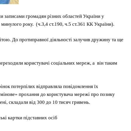
 записами громадян різних областей України у
инулого року. (ч.3,4 ст.190, ч.5 ст.361 КК України).
ітою. До протиправної діяльності залучив дружину та ще
ереходили користувачі соціальних мереж, а він таким
рінок потерпілих відправляла повідомлення їх
ермінове» прохання до користувача мережі про позику
ні, складали від 300 до 10 тисяч гривень.
ькі картки підставних осіб