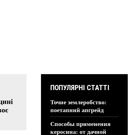
ПОПУЛЯРНІ СТАТТІ
щині
Точне землеробство:
воє
поетапний апгрейд
Способы применения
керосина: от дачной