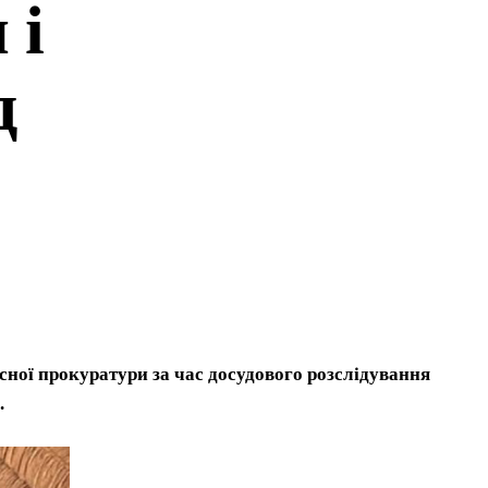
 і
д
сної прокуратури за час досудового розслідування
.