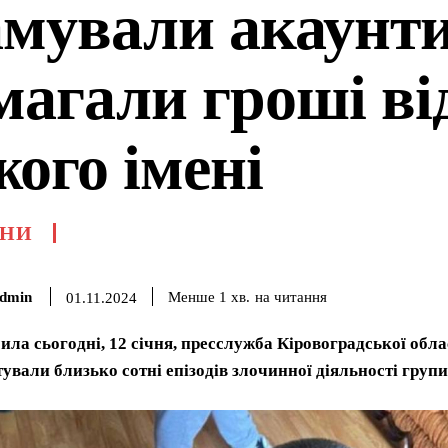
амували акаунти
магали гроші ві
ого імені
НИ
dmin
на читання
Менше 1
хв.
01.11.2024
ила сьогодні, 12 січня, пресслужба Кіровоградської обла
ували близько сотні епізодів злочинної діяльності групи