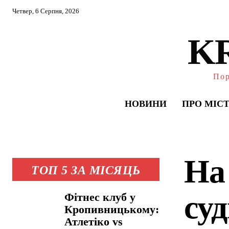
Четвер, 6 Серпня, 2026
K
Пор
НОВИНИ
ПРО МІС
На
ТОП 5 ЗА МІСЯЦЬ
суд
Фітнес клуб у
Кропивницькому:
Атлетіко vs