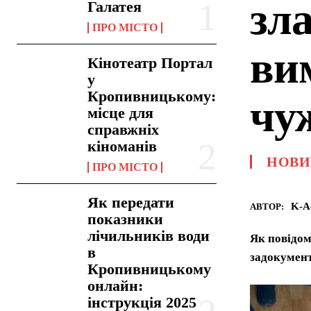
зл
Галатея
ПРО МІСТО
ви
Кінотеатр Портал
у
Кропивницькому:
чуж
місце для
справжніх
кіноманів
НОВИ
ПРО МІСТО
Як передати
K-A
АВТОР:
показники
лічильників води
Як повідом
в
задокумент
Кропивницькому
онлайн:
інструкція 2025