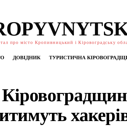
ROPYVNYTSK
тал про місто Кропивницький і Кіровоградську обл
ТО
ДОВІДНИК
ТУРИСТИЧНА КІРОВОГРАДЩ
 Кіровоградщин
итимуть хакерів