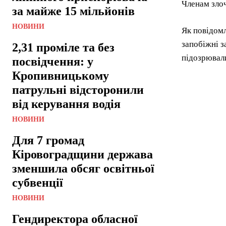
Членам злоч
за майже 15 мільйонів
НОВИНИ
Як повідомл
запобіжні з
2,31 проміле та без
підозрювали
посвідчення: у
Кропивницькому
патрульні відсторонили
від керування водія
НОВИНИ
Для 7 громад
Кіровоградщини держава
зменшила обсяг освітньої
субвенції
НОВИНИ
Гендиректора обласної