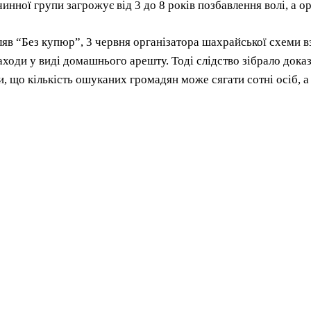
инної групи загрожує від 3 до 8 років позбавлення волі, а ор
яв “Без купюр”, 3 червня організатора шахрайської схеми в
аходи у виді домашнього арешту. Тоді слідство зібрало дока
, що кількість ошуканих громадян може сягати сотні осіб, а 