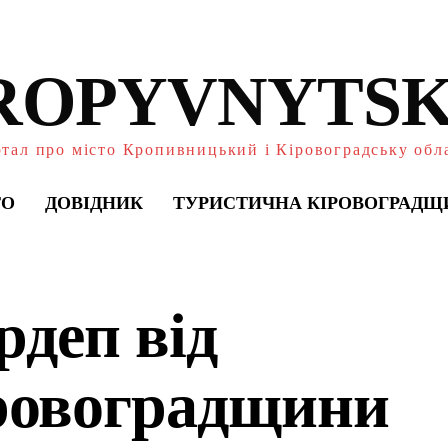
ROPYVNYTSK
тал про місто Кропивницький і Кіровоградську обл
ТО
ДОВІДНИК
ТУРИСТИЧНА КІРОВОГРАДЩ
рдеп від
ровоградщини