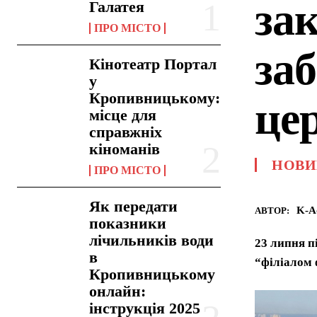
за
Галатея
ПРО МІСТО
за
Кінотеатр Портал
у
Кропивницькому:
це
місце для
справжніх
кіноманів
НОВИ
ПРО МІСТО
Як передати
K-A
АВТОР:
показники
лічильників води
23 липня п
в
“філіалом 
Кропивницькому
онлайн:
інструкція 2025