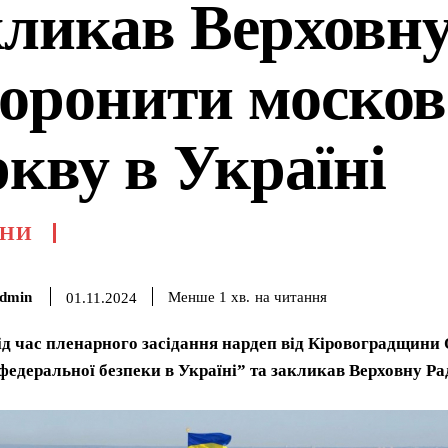
кликав Верховну
боронити москов
ркву в Україні
НИ
dmin
на читання
Менше 1
хв.
01.11.2024
ід час пленарного засідання нардеп від Кіровоградщини
федеральної безпеки в Україні” та закликав Верховну Р