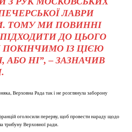
ЛИ З РУК МОСКОВСЬКИХ
-ПЕЧЕРСЬКОЇ ЛАВРИ
И. ТОМУ МИ ПОВИННІ
 ПІДХОДИТИ ДО ЦЬОГО
 ПОКІНЧИМО ІЗ ЦІЄЮ
 АБО НІ”, – ЗАЗНАЧИВ
.
яка, Верховна Рада так і не розглянула заборону
 францій оголосили перерву, щоб провести нараду щодо
а трибуну Верховної ради.