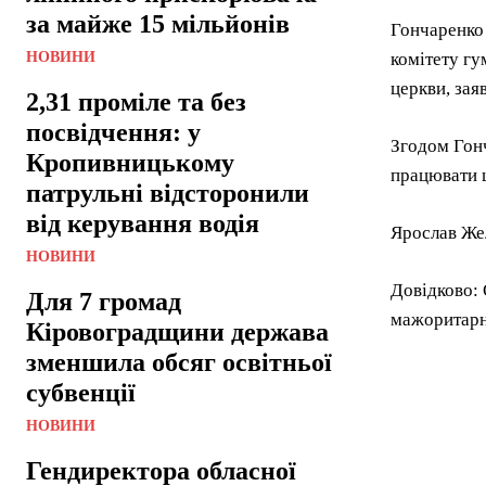
за майже 15 мільйонів
Гончаренко 
НОВИНИ
комітету гу
церкви, зая
2,31 проміле та без
посвідчення: у
Згодом Гон
Кропивницькому
працювати 
патрульні відсторонили
від керування водія
Ярослав Жел
НОВИНИ
Довідково: 
Для 7 громад
мажоритарн
Кіровоградщини держава
зменшила обсяг освітньої
субвенції
НОВИНИ
Гендиректора обласної