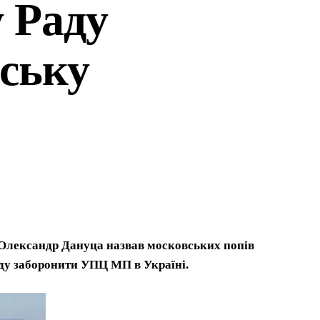
 Раду
ську
 Олександр Дануца назвав московських попів
аду заборонити УПЦ МП в Україні.