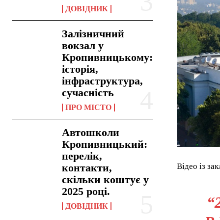
ДОВІДНИК
Залізничний
вокзал у
Кропивницькому:
історія,
інфраструктура,
сучасність
ПРО МІСТО
Автошколи
Кропивницький:
перелік,
контакти,
Відео із за
скільки коштує у
2025 році.
“
ДОВІДНИК