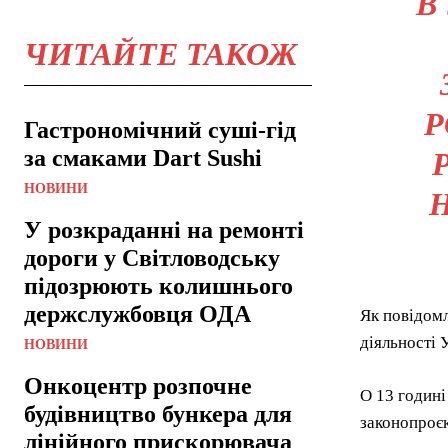
В
ЧИТАЙТЕ ТАКОЖ
Р
Гастрономічний суші-гід
за смаками Dart Sushi
НОВИНИ
Н
У розкраданні на ремонті
дороги у Світловодську
підозрюють колишнього
держслужбовця ОДА
Як повідомл
діяльності 
НОВИНИ
Онкоцентр розпочне
О 13 годині
будівництво бункера для
законопроєк
лінійного прискорювача