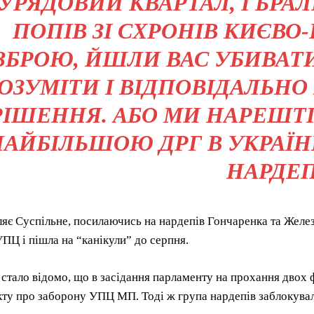
 УРЯДОВИЙ КВАРТАЛ, І БРА
ПОПІВ ЗІ СХРОНІВ КИЄВО
ЗБРОЮ, ЙШЛИ ВАС УБИВАТ
ОЗУМІТИ І ВІДПОВІДАЛЬНО
РІШЕННЯ. АБО МИ НАРЕШТІ
АЙБІЛЬШОЮ ДРГ В УКРАЇНІ,
НАРДЕП
яє Суспільне, посилаючись на нардепів Гончаренка та Железн
УПЦ і пішла на “канікули” до серпня.
 стало відомо, що в засідання парламенту на прохання двох
ту про заборону УПЦ МП. Тоді ж група нардепів заблокувал