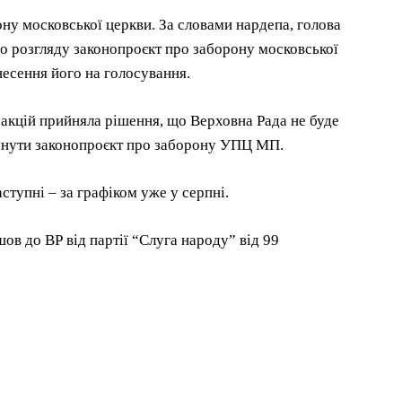
ну московської церкви. За словами нардепа, голова
 до розгляду законопроєкт про заборону московської
несення його на голосування.
акцій прийняла рішення, що Верховна Рада не буде
янути законопроєкт про заборону УПЦ МП.
тупні – за графіком уже у серпні.
ов до ВР від партії “Слуга народу” від 99