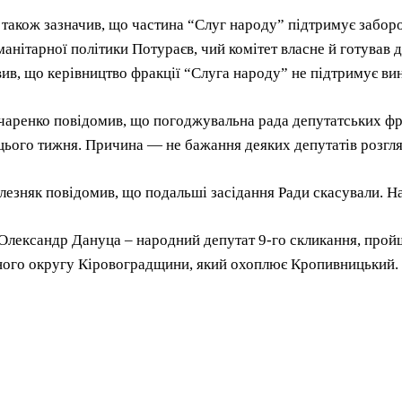
також зазначив, що частина “Слуг народу” підтримує заборо
манітарної політики Потураєв, чий комітет власне й готував
вив, що керівництво фракції “Слуга народу” не підтримує ви
чаренко повідомив, що погоджувальна рада депутатських фр
цього тижня. Причина — не бажання деяких депутатів розгл
езняк повідомив, що подальші засідання Ради скасували. Нас
Олександр Дануца – народний депутат 9-го скликання, пройш
ого округу Кіровоградщини, який охоплює Кропивницький.