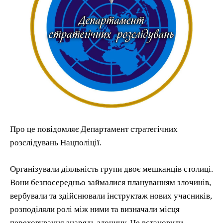
Про це повідомляє Департамент стратегічних
розслідувань Нацполіції.
Організували діяльність групи двоє мешканців столиці.
Вони безпосередньо займалися плануванням злочинів,
вербували та здійснювали інструктаж нових учасників,
розподіляли ролі між ними та визначали місця
переховування знарядь злочину. Це встановили