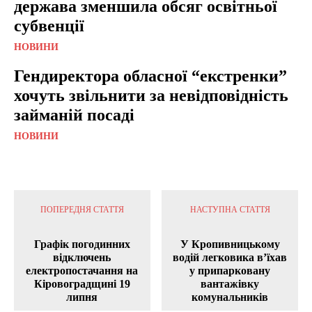
держава зменшила обсяг освітньої
субвенції
НОВИНИ
Гендиректора обласної “екстренки”
хочуть звільнити за невідповідність
займаній посаді
НОВИНИ
ПОПЕРЕДНЯ СТАТТЯ
НАСТУПНА СТАТТЯ
Графік погодинних
У Кропивницькому
відключень
водій легковика в’їхав
електропостачання на
у припарковану
Кіровоградщині 19
вантажівку
липня
комунальників