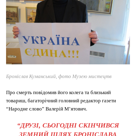
Броніслав Куманський, фото Музею мистецтв
Про смерть повідомив його колега та близький
товариш, багаторічний головний редактор газети
“Народне слово” Валерій М’ятович.
“ДРУЗІ, СЬОГОДНІ СКІНЧИВСЯ
ЗЕМНИЙ ШЛЯХ БРОНІСЛАВА