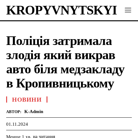
KROPYVNYTSKYI
Поліція затримала
злодія який викрав
авто біля медзакладу
в Кропивницькому
НОВИНИ
K-Admin
АВТОР:
01.11.2024
на читання
Менше 1
хв.