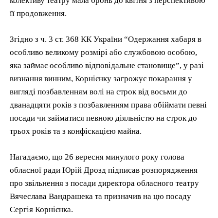
колективу театру мала бронь до квітня з перспективою
її продовження.
Згідно з ч. 3 ст. 368 КК України “Одержання хабаря в
особливо великому розмірі або службовою особою,
яка займає особливо відповідальне становище”, у разі
визнання винним, Корнієнку загрожує покарання у
вигляді позбавленням волі на строк від восьми до
дванадцяти років з позбавленням права обіймати певні
посади чи займатися певною діяльністю на строк до
трьох років та з конфіскацією майна.
Нагадаємо, що 26 вересня минулого року голова
обласної ради Юрій Дрозд підписав розпорядження
про звільнення з посади директора обласного театру
Вячеслава Вандрашека та призначив на цю посаду
Сергія Корнієнка.