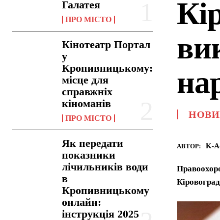
Кі
Галатея
ПРО МІСТО
ви
Кінотеатр Портал
у
Кропивницькому:
на
місце для
справжніх
кіноманів
НОВИ
ПРО МІСТО
Як передати
K-A
АВТОР:
показники
лічильників води
Правоохоро
в
Кіровоград
Кропивницькому
онлайн:
інструкція 2025