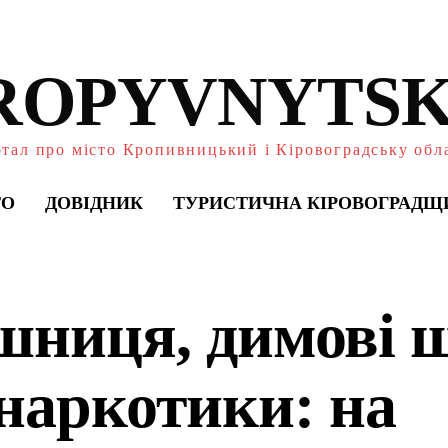
ROPYVNYTSK
тал про місто Кропивницький і Кіровоградську обл
ТО
ДОВІДНИК
ТУРИСТИЧНА КІРОВОГРАДЩ
шниця, димові
 наркотики: на