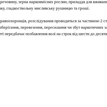
речовину, зерна нарковмісних рослин, приладдя для вживання 
ку, гладкоствольну мисливську рушницю та гроші.
равоохоронців, розслідування проводиться за частиною 2 ст
зберігання, перевезення, пересилання чи збут наркотичних з
тті передбачає позбавлення волі на строк від шести до десяти