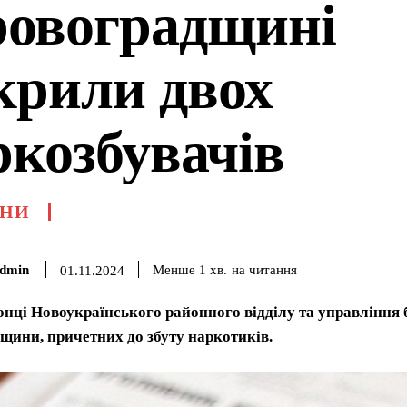
ровоградщині
крили двох
ркозбувачів
НИ
dmin
на читання
Менше 1
хв.
01.11.2024
нці Новоукраїнського районного відділу та управління 
щини, причетних до збуту наркотиків.