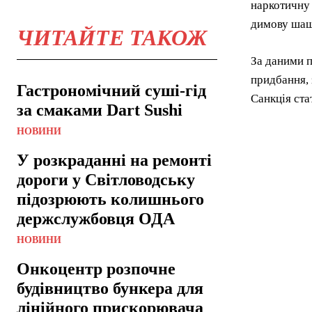
наркотичну 
димову шаш
ЧИТАЙТЕ ТАКОЖ
За даними п
придбання, 
Гастрономічний суші-гід
Санкція ста
за смаками Dart Sushi
НОВИНИ
У розкраданні на ремонті
дороги у Світловодську
підозрюють колишнього
держслужбовця ОДА
НОВИНИ
Онкоцентр розпочне
будівництво бункера для
лінійного прискорювача