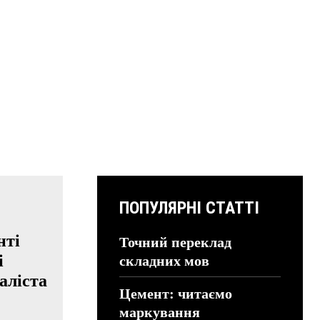
ПОПУЛЯРНІ СТАТТІ
нті
Точний переклад
і
складних мов
аліста
Цемент: читаємо
маркування