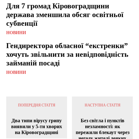
Для 7 громад Кіровоградщини
держава зменшила обсяг освітньої
субвенції
НОВИНИ
Гендиректора обласної “екстренки”
хочуть звільнити за невідповідність
займаній посаді
НОВИНИ
ПОПЕРЕДНЯ СТАТТЯ
НАСТУПНА СТАТТЯ
Два типи вірусу грипу
Без світла і пунктів
виявили у 5-ти хворих
незламності: як
на Кіровоградщині
пережили блекаут через
негоду жителі деяких