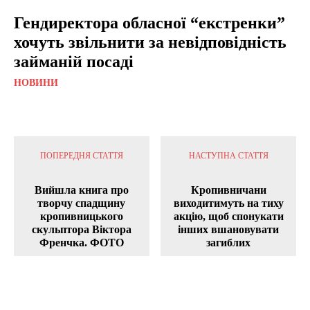
Гендиректора обласної “екстренки”
хочуть звільнити за невідповідність
займаній посаді
НОВИНИ
ПОПЕРЕДНЯ СТАТТЯ
НАСТУПНА СТАТТЯ
Вийшла книга про
Кропивничани
творчу спадщину
виходитимуть на тиху
кропивницького
акцію, щоб спонукати
скульптора Віктора
інших вшановувати
Френчка. ФОТО
загиблих