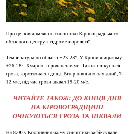
Про це повідомляють синоптики Кіровоградського
обласного центру з гідрометеорології.
Температура по області +23-28°. У Кропивницькому
+26-28°. Хмарно з проясненнями. Також очікується
гроза, короткочасні дощі. Вітер північно-західний, 7-
12 м/с, під час грози шквал 15-20 м/с.
ЧИТАЙТЕ ТАКОЖ: ДО КІНЦЯ ДНЯ
НА КІРОВОГРАДЩИНІ
ОЧІКУЮТЬСЯ ГРОЗА ТА ШКВАЛИ
На 8:00 у Кропивницькому синоптики зафіксували