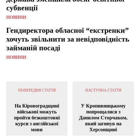
субвенції
НОВИНИ
Гендиректора обласної “екстренки”
хочуть звільнити за невідповідність
займаній посаді
НОВИНИ
ПОПЕРЕДНЯ СТАТТЯ
НАСТУПНА СТАТТЯ
На Кіровоградщині
У Кропивницькому
військові можуть
попрощалися з
пройти безкоштовні
Данилом Сторчаком,
курси з англійської
який загинув на
мови
Херсонщині