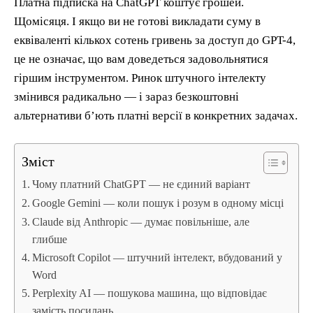
Платна підписка на ChatGPT коштує грошей.
Щомісяця. І якщо ви не готові викладати суму в
еквіваленті кількох сотень гривень за доступ до GPT-4,
це не означає, що вам доведеться задовольнятися
гіршим інструментом. Ринок штучного інтелекту
змінився радикально — і зараз безкоштовні
альтернативи б’ють платні версії в конкретних задачах.
Зміст
Чому платний ChatGPT — не єдиний варіант
Google Gemini — коли пошук і розум в одному місці
Claude від Anthropic — думає повільніше, але
глибше
Microsoft Copilot — штучний інтелект, вбудований у
Word
Perplexity AI — пошукова машина, що відповідає
замість посилань