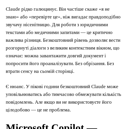
Claude рідко галюцинує. Він частіше скаже «я не
знаю» або «перевірте це», ніж вигадає правдоподібно
звучачу нісенітницю. Для роботи з юридичними
текстами або медичними запитами — це критично
важлива різниця. Безкоштовний рівень дозволяє вести
розгорнуті діалоги з великим контекстним вікном, що
означає: можна завантажити довгий документ і
попросити його проаналізувати. Без обрізання. Без
втрати сенсу на сьомій сторінці.
Є нюанс. У пікові години безкоштовний Claude може
уповільнюватись або тимчасово обмежувати кількість
повідомлень. Але якщо ви не використовуєте його
цілодобово — це не проблема.
Microsoft Copilot —