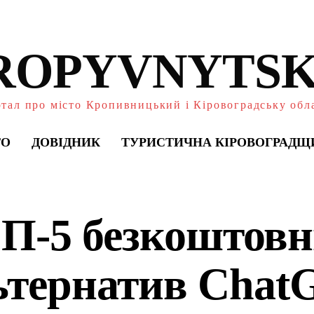
ROPYVNYTSK
тал про місто Кропивницький і Кіровоградську обл
ТО
ДОВІДНИК
ТУРИСТИЧНА КІРОВОГРАДЩ
П-5 безкоштовн
ьтернатив Chat