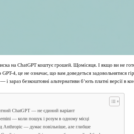
иска на ChatGPT коштує грошей. Щомісяця. І якщо ви не гото
о GPT-4, це не означає, що вам доведеться задовольнятися г
— і зараз безкоштовні альтернативи б’ють платні версії в ко
атний ChatGPT — не єдиний варіант
emini — коли пошук і розум в одному місці
ід Anthropic — думає повільніше, але глибше