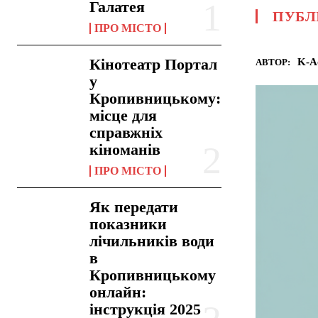
Галатея
ПУБЛ
ПРО МІСТО
Кінотеатр Портал
K-A
АВТОР:
у
Кропивницькому:
місце для
справжніх
кіноманів
ПРО МІСТО
Як передати
показники
лічильників води
в
Кропивницькому
онлайн:
інструкція 2025