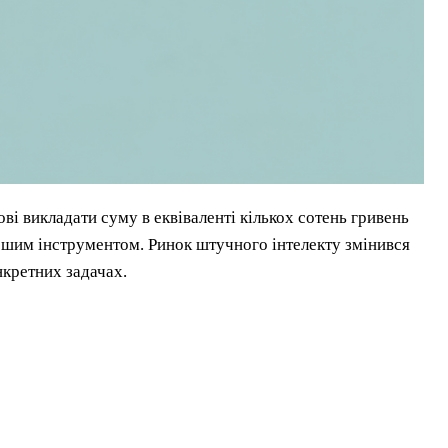
ві викладати суму в еквіваленті кількох сотень гривень
іршим інструментом. Ринок штучного інтелекту змінився
нкретних задачах.