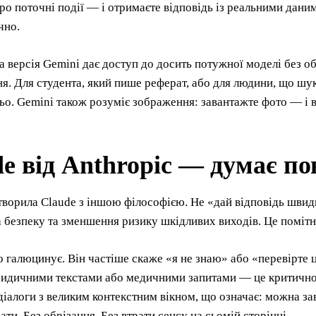
ро поточні події — і отримаєте відповідь із реальними даними
чно.
 версія Gemini дає доступ до досить потужної моделі без о
я. Для студента, який пише реферат, або для людини, що шук
ьо. Gemini також розуміє зображення: завантажте фото — і 
e від Anthropic — думає по
творила Claude з іншою філософією. Не «дай відповідь швид
 безпеку та зменшення ризику шкідливих виходів. Це помітн
о галюцинує. Він частіше скаже «я не знаю» або «перевірте 
ридичними текстами або медичними запитами — це критично 
діалоги з великим контекстним вікном, що означає: можна з
ати. Без обрізання. Без втрати сенсу на сьомій сторінці.