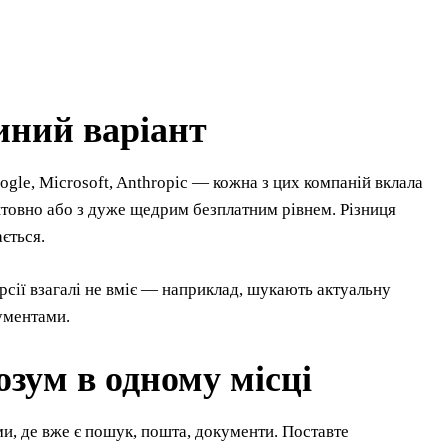
иний варіант
gle, Microsoft, Anthropic — кожна з цих компаній вклала
штовно або з дуже щедрим безплатним рівнем. Різниця
ється.
ерсії взагалі не вміє — наприклад, шукають актуальну
ументами.
озум в одному місці
ми, де вже є пошук, пошта, документи. Поставте