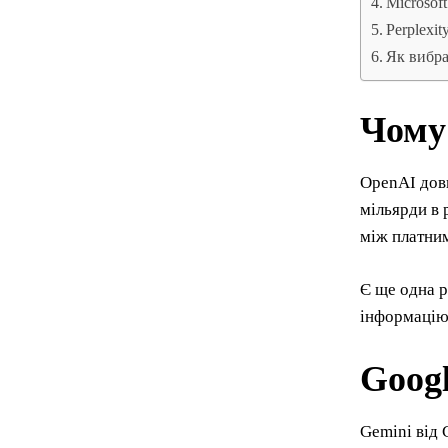
Microsof
Perplexi
Як вибра
Чому
OpenAI довг
мільярди в 
між платним
Є ще одна р
інформацію 
Googl
Gemini від 