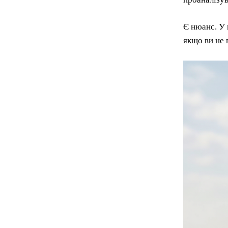
Є нюанс. У 
якщо ви не 