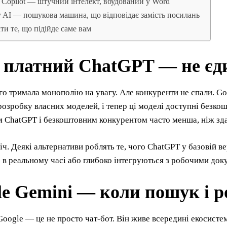
t Copilot — штучний інтелект, вбудований у Word
ty AI — пошукова машина, що відповідає замість посилань
ти те, що підійде саме вам
 платний ChatGPT — не єд
о тримала монополію на увагу. Але конкуренти не спали. Goo
розробку власних моделей, і тепер ці моделі доступні безко
 ChatGPT і безкоштовним конкурентом часто менша, ніж зда
іч. Деякі альтернативи роблять те, чого ChatGPT у базовій в
в реальному часі або глибоко інтегруються з робочими док
e Gemini — коли пошук і р
Google — це не просто чат-бот. Він живе всередині екосисте