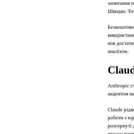
запитання п
Швидко. То
Безкоштовна
використанн
ніж достатн
аналізом.
Claud
Anthropic с
акцентом на
Claude рідк
роботи з ю
розгорнуті 
проаналізув