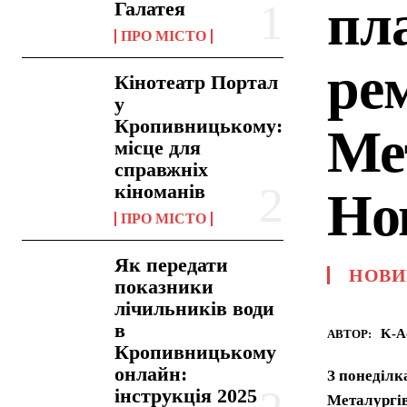
пл
Галатея
ПРО МІСТО
ре
Кінотеатр Портал
у
Кропивницькому:
Ме
місце для
справжніх
кіноманів
Но
ПРО МІСТО
Як передати
НОВИ
показники
лічильників води
в
K-A
АВТОР:
Кропивницькому
онлайн:
З понеділк
інструкція 2025
Металургів