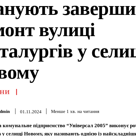
анують заверши
монт вулиці
талургів у сели
вому
НИ
dmin
на читання
Менше 1
хв.
01.11.2024
а комунальне підприємство “Універсал 2005” виконує ро
 у селищі Новому, яку називають однією із найскладніши