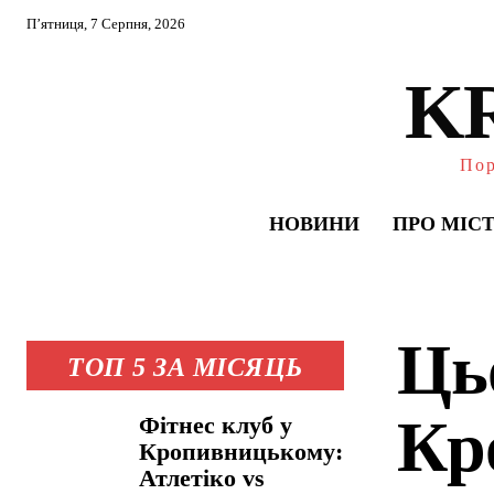
П’ятниця, 7 Серпня, 2026
K
Пор
НОВИНИ
ПРО МІС
Ць
ТОП 5 ЗА МІСЯЦЬ
Кр
Фітнес клуб у
Кропивницькому:
Атлетіко vs