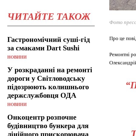
ЧИТАЙТЕ ТАКОЖ
Фото пресс
Гастрономічний суші-гід
Про це пові
за смаками Dart Sushi
Ремонтні ро
НОВИНИ
Олександрій
У розкраданні на ремонті
дороги у Світловодську
“
підозрюють колишнього
держслужбовця ОДА
НОВИНИ
Онкоцентр розпочне
будівництво бункера для
лінійного прискорювача