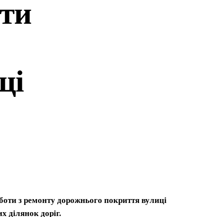
ти
щі
боти з ремонту дорожнього покриття вулиці
х ділянок доріг.