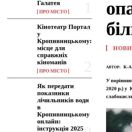
опа
Галатея
ПРО МІСТО
бі
Кінотеатр Портал
у
Кропивницькому:
місце для
НОВИ
справжніх
кіноманів
K-A
АВТОР:
ПРО МІСТО
У порівнян
Як передати
2020 р.) у
показники
слабокисл
лічильників води
в
Кропивницькому
онлайн:
інструкція 2025