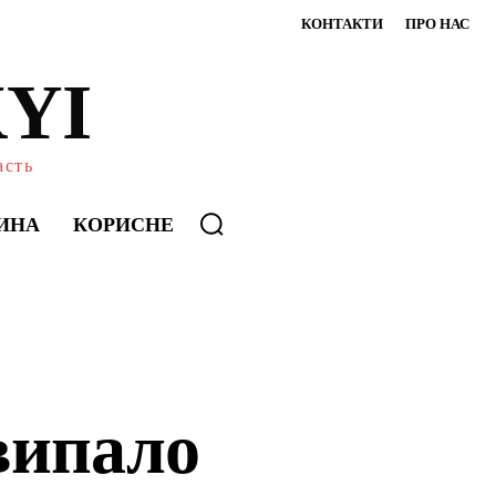
КОНТАКТИ
ПРО НАС
YI
асть
ИНА
КОРИСНЕ
випало