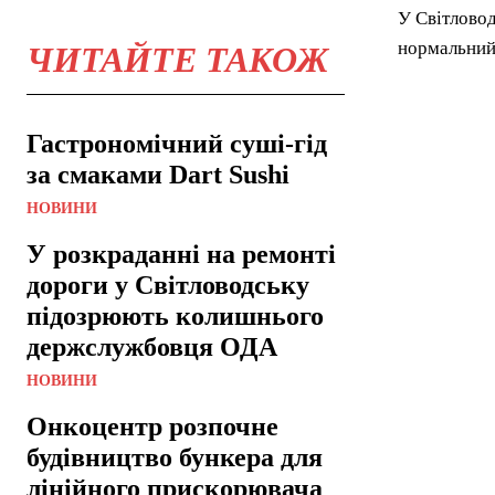
У Світловод
нормальний
ЧИТАЙТЕ ТАКОЖ
Гастрономічний суші-гід
за смаками Dart Sushi
НОВИНИ
У розкраданні на ремонті
дороги у Світловодську
підозрюють колишнього
держслужбовця ОДА
НОВИНИ
Онкоцентр розпочне
будівництво бункера для
лінійного прискорювача