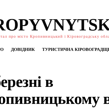
ROPYVNYTSK
тал про місто Кропивницький і Кіровоградську обл
ТО
ДОВІДНИК
ТУРИСТИЧНА КІРОВОГРАДЩ
ерезні в
опивницькому 