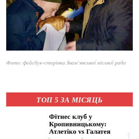
Фото: фейсбук-сторінка Знам’янської міської ради
ТОП 5 ЗА МІСЯЦЬ
Фітнес клуб у
Кропивницькому:
Атлетіко vs Галатея