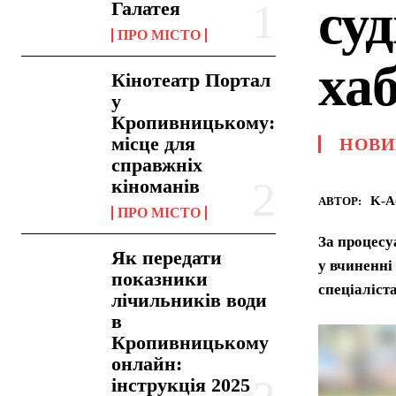
су
Галатея
ПРО МІСТО
ха
Кінотеатр Портал
у
Кропивницькому:
місце для
НОВИ
справжніх
кіноманів
K-A
АВТОР:
ПРО МІСТО
За процесу
Як передати
у вчиненні
показники
спеціаліста
лічильників води
в
Кропивницькому
онлайн:
інструкція 2025