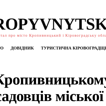
ROPYVNYTSK
тал про місто Кропивницький і Кіровоградську обл
ТО
ДОВІДНИК
ТУРИСТИЧНА КІРОВОГРАДЩ
Кропивницькому
адовців міської