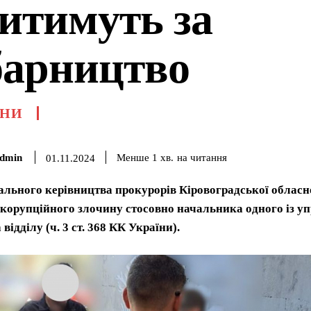
дитимуть за
барництво
НИ
dmin
на читання
Менше 1
хв.
01.11.2024
ального керівництва прокурорів Кіровоградської обласн
 корупційного злочину стосовно начальника одного із у
 відділу (ч. 3 ст. 368 КК України).