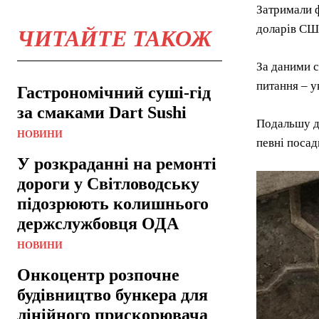
Затримали ф
доларів СШ
ЧИТАЙТЕ ТАКОЖ
За даними 
питання – у
Гастрономічний суші-гід
за смаками Dart Sushi
Подальшу до
НОВИНИ
певні посад
У розкраданні на ремонті
дороги у Світловодську
підозрюють колишнього
держслужбовця ОДА
НОВИНИ
Онкоцентр розпочне
будівництво бункера для
лінійного прискорювача