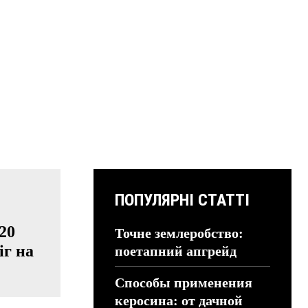
ПОПУЛЯРНІ СТАТТІ
20
Точне землеробство:
іг на
поетапний апгрейд
Способы применения
керосина: от дачной