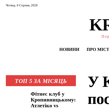
Четвер, 6 Серпня, 2026
K
Пор
НОВИНИ
ПРО МІС
У 
ТОП 5 ЗА МІСЯЦЬ
пос
Фітнес клуб у
Кропивницькому:
Атлетіко vs