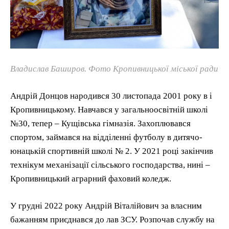
Владислав Баширов. Фото Кропивницької міської ради
Андрій Донцов народився 30 листопада 2001 року в і
Кропивницькому. Навчався у загальноосвітній школі
№30, тепер – Кущівська гімназія. Захоплювався
спортом, займався на відділенні футболу в дитячо-
юнацькій спортивній школі № 2. У 2021 році закінчив
технікум механізації сільського господарства, нині –
Кропивницький аграрний фаховий коледж.
У грудні 2022 року Андрій Віталійович за власним
бажанням приєднався до лав ЗСУ. Розпочав службу на