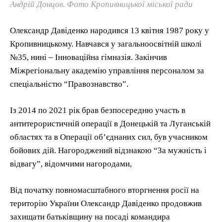
Андрій Донцов. Фото Кропивницької міської ради
Олександр Давіденко народився 13 квітня 1987 року у
Кропивницькому. Навчався у загальноосвітній школі
№35, нині – Інноваційна гімназія. Закінчив
Міжрегіональну академію управління персоналом за
спеціальністю “Правознавство”.
Із 2014 по 2021 рік брав безпосередню участь в
антитерористичній операції в Донецькій та Луганській
областях та в Операції об’єднаних сил, був учасником
бойових дій. Нагороджений відзнакою “За мужність і
відвагу”, відомчими нагородами,
Від початку повномасштабного вторгнення росії на
територію України Олександр Давіденко продовжив
захищати батьківщину на посаді командира