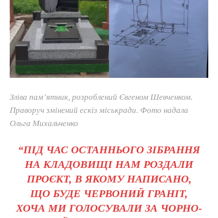
Зліва пам’ятник, розроблений Євгеном Шевченком.
Праворуч змінений ескіз міськради. Фото надала
Ольга Михальченко
“ПІД ЧАС ОСТАННЬОГО ЗІБРАННЯ
НА КЛАДОВИЩІ НАМ РОЗДАЛИ
ПРОЄКТ, В ЯКОМУ НАПИСАНО,
ЩО БУДЕ ЧЕРВОНИЙ ГРАНІТ,
ХОЧА МИ ГОЛОСУВАЛИ ЗА ЧОРНО-