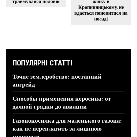
травмувався чоловік
жінку в
Кропивницькому, не
вдається поновитися на
посаді
ПОПУЛЯРНІ СТАТТІ
Точне землеробство: поетапний
апгрейд
Способы применения керосина: от
дачной грядки до авиации
Газонокосилка для маленького газона:
как не переплатить за лишнюю
мощность