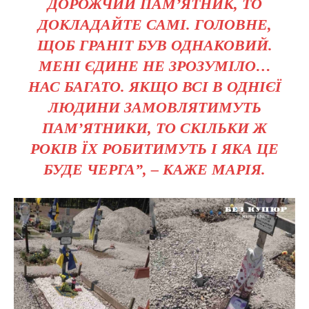
ДОРОЖЧИЙ ПАМ’ЯТНИК, ТО
ДОКЛАДАЙТЕ САМІ. ГОЛОВНЕ,
ЩОБ ГРАНІТ БУВ ОДНАКОВИЙ.
МЕНІ ЄДИНЕ НЕ ЗРОЗУМІЛО…
НАС БАГАТО. ЯКЩО ВСІ В ОДНІЄЇ
ЛЮДИНИ ЗАМОВЛЯТИМУТЬ
ПАМ’ЯТНИКИ, ТО СКІЛЬКИ Ж
РОКІВ ЇХ РОБИТИМУТЬ І ЯКА ЦЕ
БУДЕ ЧЕРГА”, – КАЖЕ МАРІЯ.