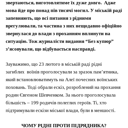
звертаються, виготовлятиме їх дуже довго. Адже
мова йде про понад пів тисячі могил. У міській раді
запевняють, що всі питання з рідними
врегулювали, та частина з них нещодавно офіційно
звернулася до влади з проханням вплинути на
ситуацію. Тож журналісти видання “Без купюр”
з’ясовували, що відбувається насправді.
Зауважимо, що 23 лютого в міській раді рідні
загиблих воїнів проголосували за зразок пам’ятника,
який встановлюватимуть на Алеї почесних воїнських
поховань. Тоді обрали ескіз, розроблений на прохання
родин Євгеном Шевченком. За нього проголосувала
більшість – 199 родичів полеглих героїв. Ті, хто
підтримували ескізи міської влади, були в меншості.
ЧОМУ РІДНІ ПРОТИ ПІДРЯДНИКА?