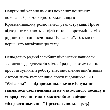
Наприкінці червня на Алеї почесних воїнських
поховань Далекосхідного кладовища в
Кропивницькому розпочалася реконструкція. Проте
відтоді не стихають конфлікти та непорозуміння між
рідними та підприємством “Єлізавета”. Тож ми не
перші, хто висвітлює цю тему.
Нещодавно родичі загиблих військових написали
звернення до депутатів міської ради, в якому навіть
просять зупинити роботу зі встановлення пам’ятників.
Автори листа категорично проти підрядника, КП
“Єлізавета”
– “підприємства, яке все існування
займалося озелененням та не має жодного досвіду в
упорядкуванні таких масштабних забудов
місцевого значення” (цитата з листа, – ред.)
.