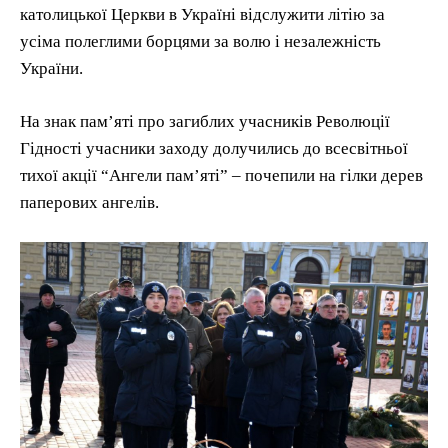
католицької Церкви в Україні відслужити літію за
усіма полеглими борцями за волю і незалежність
України.
На знак пам’яті про загиблих учасників Революції
Гідності учасники заходу долучились до всесвітньої
тихої акції “Ангели пам’яті” – почепили на гілки дерев
паперових ангелів.