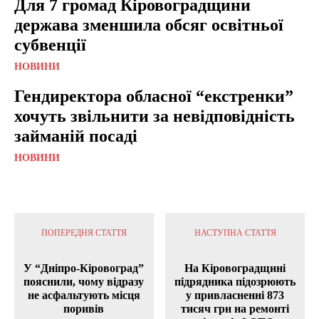
Для 7 громад Кіровоградщини
держава зменшила обсяг освітньої
субвенції
НОВИНИ
Гендиректора обласної “екстренки”
хочуть звільнити за невідповідність
займаній посаді
НОВИНИ
ПОПЕРЕДНЯ СТАТТЯ
НАСТУПНА СТАТТЯ
У “Дніпро-Кіровоград”
На Кіровоградщині
пояснили, чому відразу
підрядника підозрюють
не асфальтують місця
у привласненні 873
поривів
тисяч грн на ремонті