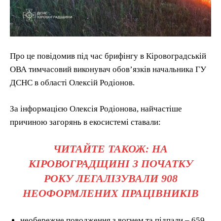
Про це повідомив під час брифінгу в Кіровоградській
ОВА тимчасовий виконувач обов’язків начальника ГУ
ДСНС в області Олексій Родіонов.
За інформацією Олексія Родіонова, найчастіше
причиною загорянь в екосистемі ставали:
ЧИТАЙТЕ ТАКОЖ: НА
КІРОВОГРАДЩИНІ З ПОЧАТКУ
РОКУ ЛЕГАЛІЗУВАЛИ 908
НЕОФОРМЛЕНИХ ПРАЦІВНИКІВ
необережне поводження з вогнем та підпали – 659