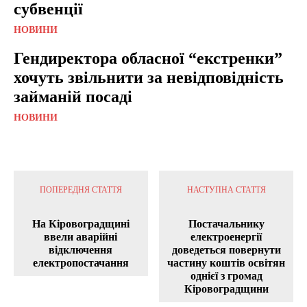
субвенції
НОВИНИ
Гендиректора обласної “екстренки”
хочуть звільнити за невідповідність
займаній посаді
НОВИНИ
ПОПЕРЕДНЯ СТАТТЯ
НАСТУПНА СТАТТЯ
На Кіровоградщині
Постачальнику
ввели аварійні
електроенергії
відключення
доведеться повернути
електропостачання
частину коштів освітян
однієї з громад
Кіровоградщини