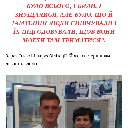
БУЛО ВСЬОГО, І БИЛИ, І
ЗНУЩАЛИСЯ, АЛЕ БУЛО, ЩО Й
ТАМТЕШНІ ЛЮДИ СПІВЧУВАЛИ І
ЇХ ПІДГОДОВУВАЛИ, ЩОБ ВОНИ
МОГЛИ ТАМ ТРИМАТИСЯ”.
Зараз Олексій на реабілітації. Його з нетерпінням
чекають вдома.