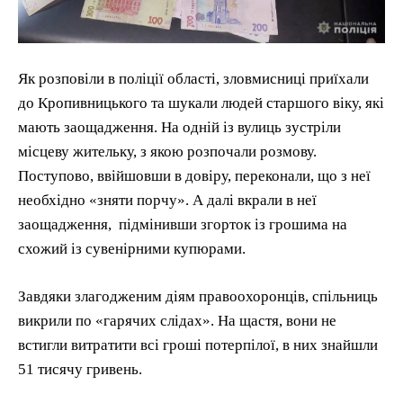
Як розповіли в поліції області, зловмисниці приїхали
до Кропивницького та шукали людей старшого віку, які
мають заощадження. На одній із вулиць зустріли
місцеву жительку, з якою розпочали розмову.
Поступово, ввійшовши в довіру, переконали, що з неї
необхідно «зняти порчу». А далі вкрали в неї
заощадження, підмінивши згорток із грошима на
схожий із сувенірними купюрами.
Завдяки злагодженим діям правоохоронців, спільниць
викрили по «гарячих слідах». На щастя, вони не
встигли витратити всі гроші потерпілої, в них знайшли
51 тисячу гривень.