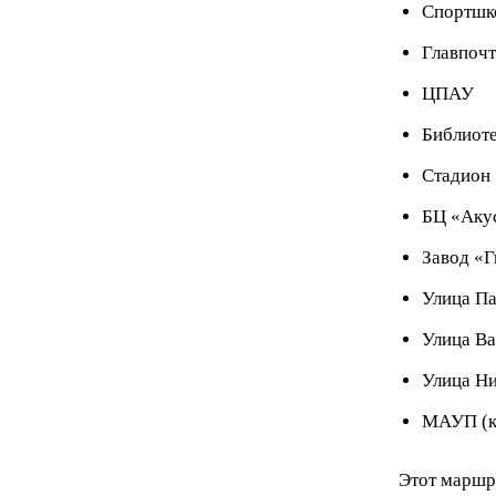
Спортшк
Главпоч
ЦПАУ
Библиоте
Стадион 
БЦ «Аку
Завод «
Улица Па
Улица В
Улица Ни
МАУП (к
Этот маршр