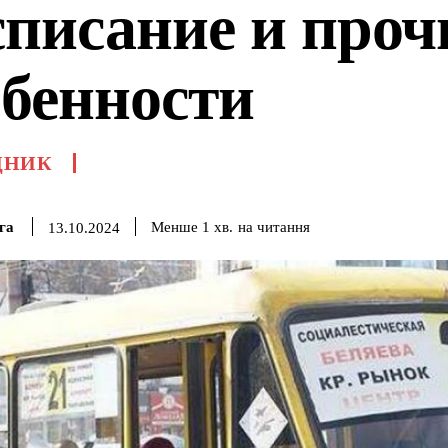
списание и проч
обенности
ДНИК
га
на читання
Менше 1
хв.
13.10.2024