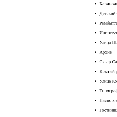
Кардиод
Детский 
Рембытт
Институт
Улица Ш
Архив
Сквер С
Крытый 
Улица К
Типогра
Паспорт
Гостиниц