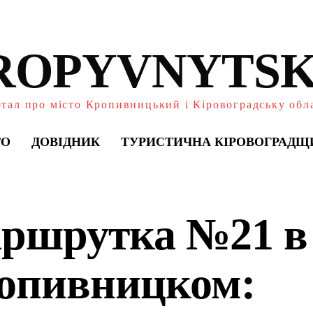
ROPYVNYTSK
тал про місто Кропивницький і Кіровоградську обл
ТО
ДОВІДНИК
ТУРИСТИЧНА КІРОВОГРАДЩ
ршрутка №21 в
опивницком: