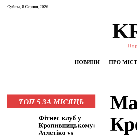
Субота, 8 Серпня, 2026
K
Пор
НОВИНИ
ПРО МІС
Ма
ТОП 5 ЗА МІСЯЦЬ
Кр
Фітнес клуб у
Кропивницькому:
Атлетіко vs