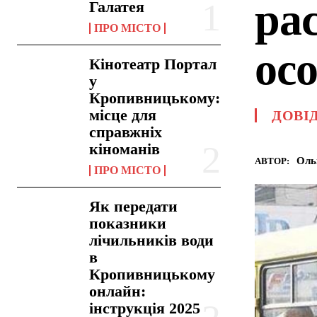
ра
Галатея
ПРО МІСТО
ос
Кінотеатр Портал
у
Кропивницькому:
місце для
ДОВІ
справжніх
кіноманів
Оль
АВТОР:
ПРО МІСТО
Як передати
показники
лічильників води
в
Кропивницькому
онлайн:
інструкція 2025