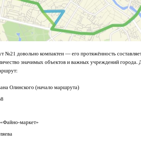
т №21 довольно компактен — его протяжённость составляет
личество значимых объектов и важных учреждений города. Д
аршрут:
ана Олинского (начало маршрута)
№8
 «Файно-маркет»
ляева