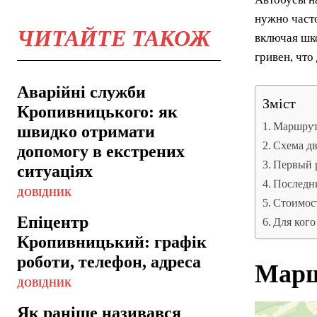
нужно часто
ЧИТАЙТЕ ТАКОЖ
включая шко
гривен, что
Аварійні служби
Зміст
Кропивницького: як
Маршрут
швидко отримати
Схема д
допомогу в екстрених
Первый 
ситуаціях
Последн
ДОВІДНИК
Стоимост
Епіцентр
Для ког
Кропивницький: графік
роботи, телефон, адреса
Марш
ДОВІДНИК
Як раніше називався