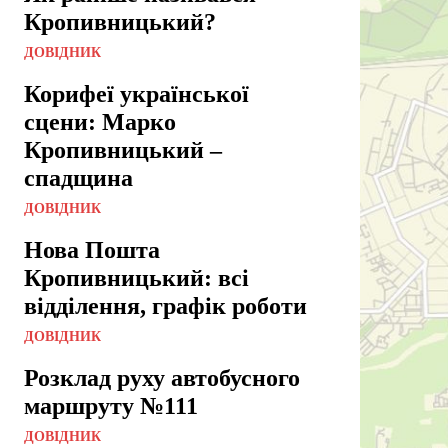
Кропивницький?
ДОВІДНИК
Корифеї української
сцени: Марко
Кропивницький –
спадщина
ДОВІДНИК
Нова Пошта
Кропивницький: всі
відділення, графік роботи
ДОВІДНИК
Розклад руху автобусного
маршруту №111
ДОВІДНИК