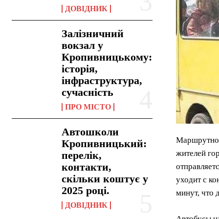
ДОВІДНИК
Залізничний
вокзал у
Кропивницькому:
історія,
інфраструктура,
сучасність
ПРО МІСТО
Автошколи
Маршрутное
Кропивницький:
жителей го
перелік,
контакти,
отправляетс
скільки коштує у
уходит с ко
2025 році.
минут, что 
ДОВІДНИК
Автобусы н