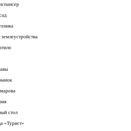
испансер
сад
ехника
 землеустройства
атило
лавы
рынок
омарова
фия
ный стол
а «Турист»