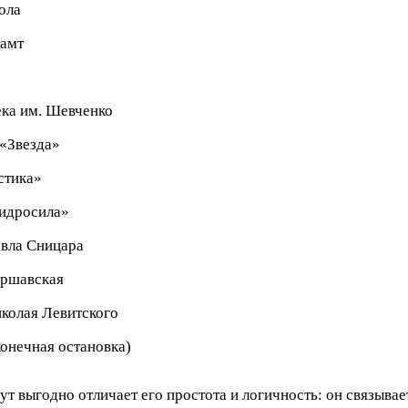
ола
тамт
ка им. Шевченко
«Звезда»
стика»
Гидросила»
вла Сницара
аршавская
колая Левитского
онечная остановка)
ут выгодно отличает его простота и логичность: он связыв