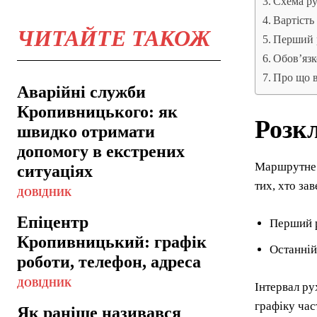
Схема р
Вартість
ЧИТАЙТЕ ТАКОЖ
Перший р
Обов’язк
Про що в
Аварійні служби
Кропивницького: як
Розк
швидко отримати
допомогу в екстрених
Маршрутне т
ситуаціях
тих, хто за
ДОВІДНИК
Епіцентр
Перший р
Кропивницький: графік
Останній
роботи, телефон, адреса
ДОВІДНИК
Інтервал ру
графіку час
Як раніше називався