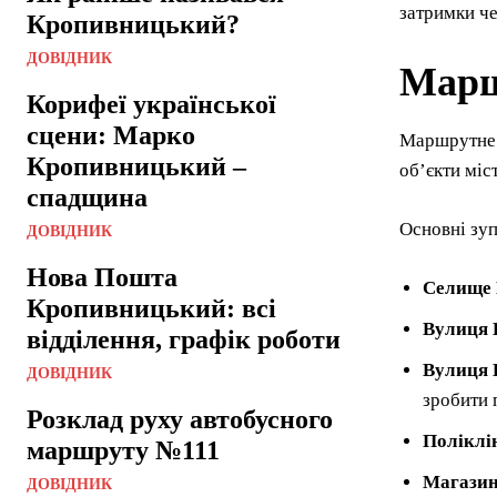
затримки че
Кропивницький?
ДОВІДНИК
Марш
Корифеї української
сцени: Марко
Маршрутне т
Кропивницький –
об’єкти міс
спадщина
Основні зуп
ДОВІДНИК
Нова Пошта
Селище 
Кропивницький: всі
Вулиця 
відділення, графік роботи
Вулиця 
ДОВІДНИК
зробити 
Розклад руху автобусного
Поліклі
маршруту №111
Магазин
ДОВІДНИК