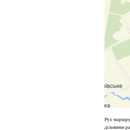
Рух маршрут
діловими р