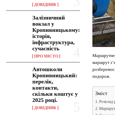
ДОВІДНИК
Залізничний
вокзал у
Кропивницькому:
історія,
інфраструктура,
сучасність
Маршрутне т
ПРО МІСТО
маршрут з’є
Автошколи
розберемося
Кропивницький:
подорож.
перелік,
контакти,
Зміст
скільки коштує у
2025 році.
Розклад 
ДОВІДНИК
Маршрут