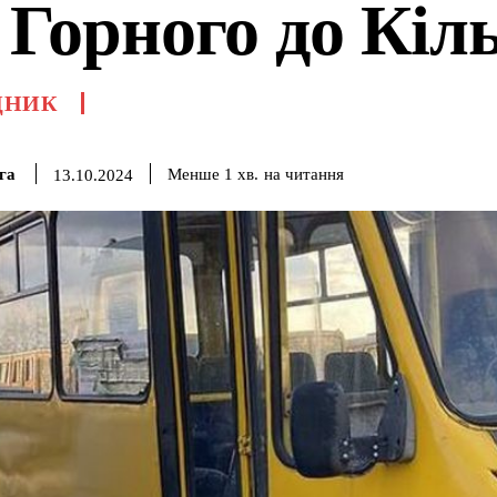
 Горного до Кіл
ДНИК
га
на читання
Менше 1
хв.
13.10.2024