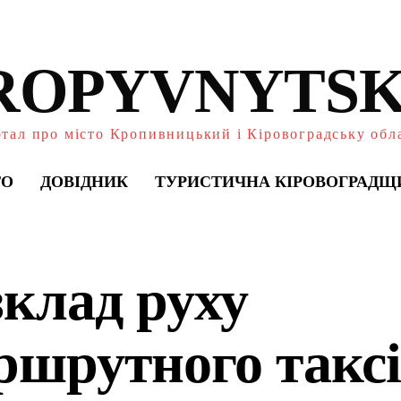
ROPYVNYTSK
тал про місто Кропивницький і Кіровоградську обл
ТО
ДОВІДНИК
ТУРИСТИЧНА КІРОВОГРАДЩ
зклад руху
ршрутного такс