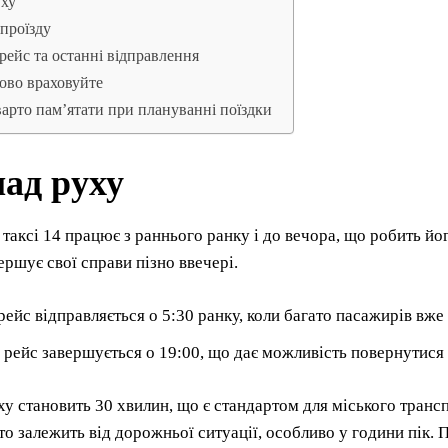
уху
 проїзду
ейс та останні відправлення
ово враховуйте
арто пам’ятати при плануванні поїздки
лад руху
аксі 14 працює з раннього ранку і до вечора, що робить його
вершує свої справи пізно ввечері.
ейс відправляється о 5:30 ранку, коли багато пасажирів вже
 рейс завершується о 19:00, що дає можливість повернутися 
ху становить 30 хвилин, що є стандартом для міського тран
то залежить від дорожньої ситуації, особливо у години пік