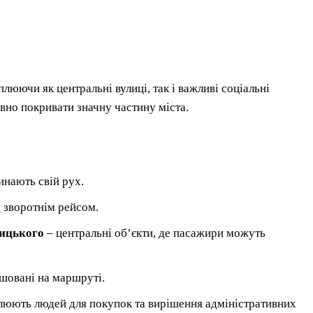
люючи як центральні вулиці, так і важливі соціальні
ивно покривати значну частину міста.
инають свій рух.
 зворотнім рейсом.
ницького
– центральні об’єкти, де пасажири можуть
ашовані на маршруті.
люють людей для покупок та вирішення адміністративних