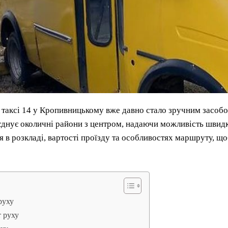
аксі 14 у Кропивницькому вже давно стало зручним засобом
днує околичні райони з центром, надаючи можливість швидко
 в розкладі, вартості проїзду та особливостях маршруту, щ
руху
 руху