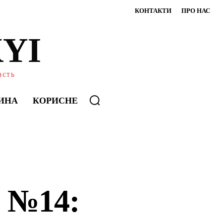
КОНТАКТИ
ПРО НАС
YI
асть
ИНА
КОРИСНЕ
і №14: