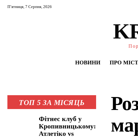
П’ятниця, 7 Серпня, 2026
K
Пор
НОВИНИ
ПРО МІС
Ро
ТОП 5 ЗА МІСЯЦЬ
ма
Фітнес клуб у
Кропивницькому:
Атлетіко vs