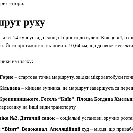
рез затори.
рут руху
аксі 14 курсує від селища Горного до вулиці Кільцевої, охоп
та. Його протяжність становить 10,64 км, що дозволяє ефект
инки на шляху:
Горне
– стартова точка маршруту, звідки мікроавтобуси поч
Кільцева
– кінцева зупинка, де маршрут завершується перед
Кропивницького, Готель “Київ”, Площа Богдана Хмель
пересадку на інші види транспорту.
ніка №2, Дитячий садок
– соціальні установи, зручно розт
 “Візит”, Водоканал, Апеляційний суд
– місця, що приваб