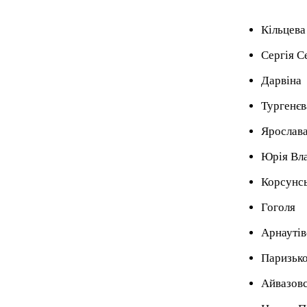
Кільцева
Сергія С
Дарвіна
Тургенєв
Ярослав
Юрія Вл
Корсунс
Гоголя
Арнаутів
Паризьк
Айвазов