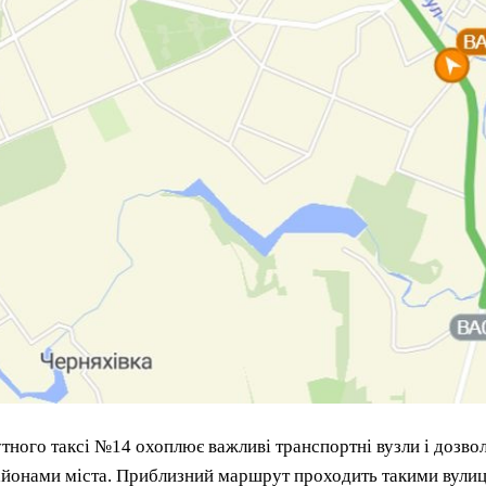
ного таксі №14 охоплює важливі транспортні вузли і дозво
айонами міста. Приблизний маршрут проходить такими вули