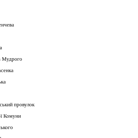
енчева
а
а Мудрого
асенка
ька
ський провулок
ої Комуни
ського