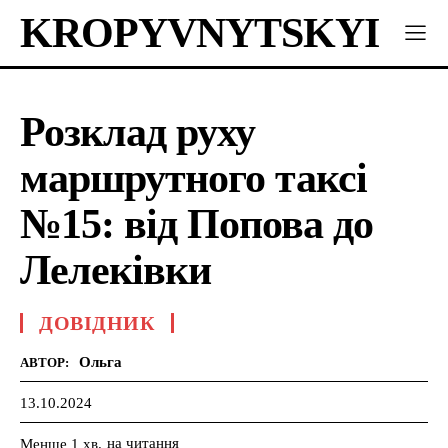
KROPYVNYTSKYI
Розклад руху
маршрутного таксі
№15: від Попова до
Лелеківки
ДОВІДНИК
Ольга
АВТОР:
13.10.2024
на читання
Менше 1
хв.