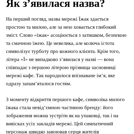
Як з’явилася назва?
На перший погляд, назва мережі Їжак здається
простою та милою, але за нею ховається глибокий
зміст. Слово «їжак» асоціюється з затишком, безпекою
та смачною їжею. Це невелика, але колюча істота
символізує турботу про кожного клієнта. Крім того,
літера «Ї» не випадково з’явилася у назві — вона
співпадає з першою літерою прізвища засновниці
мережі кафе. Так народилося впізнаване ім’я, яке
одразу запам’яталося гостям.
З моменту відкриття першого кафе, символіка милого
їжака стала невід’ємною частиною бренду: його
зображення можна зустріти як на упаковці, так і на
вивісках усіх закладів мережі. Цей симпатичний
персонаж швидко завоював серця жителів