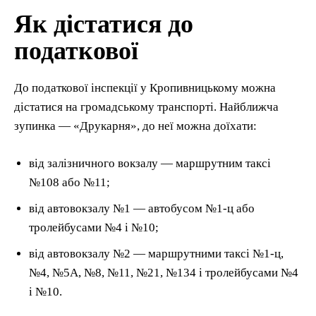
Як дістатися до
податкової
До податкової інспекції у Кропивницькому можна
дістатися на громадському транспорті. Найближча
зупинка — «Друкарня», до неї можна доїхати:
від залізничного вокзалу — маршрутним таксі
№108 або №11;
від автовокзалу №1 — автобусом №1-ц або
тролейбусами №4 і №10;
від автовокзалу №2 — маршрутними таксі №1-ц,
№4, №5А, №8, №11, №21, №134 і тролейбусами №4
і №10.