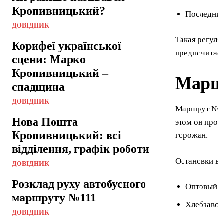
Кропивницький?
Последни
ДОВІДНИК
Такая регул
Корифеї української
предпочита
сцени: Марко
Кропивницький –
Марш
спадщина
ДОВІДНИК
Маршрут №5
Нова Пошта
этом он про
Кропивницький: всі
горожан.
відділення, графік роботи
Остановки 
ДОВІДНИК
Розклад руху автобусного
Оптовый
маршруту №111
Хлебзав
ДОВІДНИК