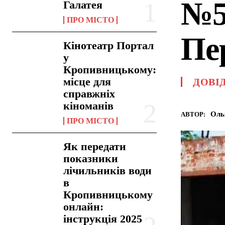
№5
Галатея
ПРО МІСТО
Пе
Кінотеатр Портал
у
Кропивницькому:
місце для
ДОВІ
справжніх
кіноманів
Оль
АВТОР:
ПРО МІСТО
Як передати
показники
лічильників води
в
Кропивницькому
онлайн:
інструкція 2025