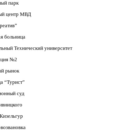
ный парк
ый центр МВД
реатив”
я больница
льный Технический университет
нция №2
ый рынок
а “Турист”
ионный суд
ивницкого
Кизельгур
рвозвановка