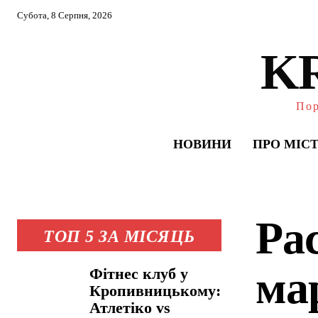
Субота, 8 Серпня, 2026
K
Пор
НОВИНИ
ПРО МІС
Ра
ТОП 5 ЗА МІСЯЦЬ
ма
Фітнес клуб у
Кропивницькому:
Атлетіко vs