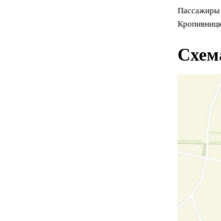
Пассажиры м
Кропивницко
Схем