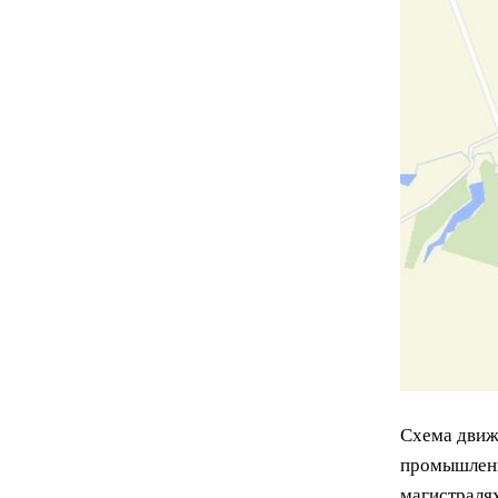
Схема движ
промышленн
магистралях