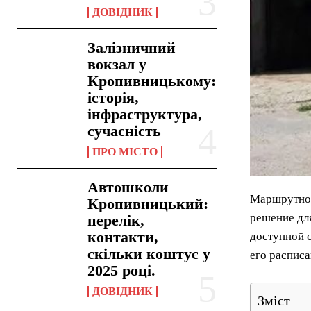
ДОВІДНИК
Залізничний
вокзал у
Кропивницькому:
історія,
інфраструктура,
сучасність
ПРО МІСТО
Автошколи
Маршрутное
Кропивницький:
решение дл
перелік,
контакти,
доступной 
скільки коштує у
его расписа
2025 році.
ДОВІДНИК
Зміст