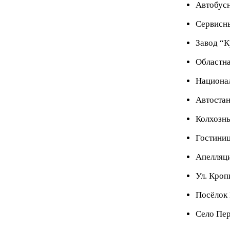
Автобус
Сервисн
Завод “К
Областна
Национа
Автоста
Колхозн
Гостиниц
Апелляц
Ул. Кроп
Посёлок 
Село Пе