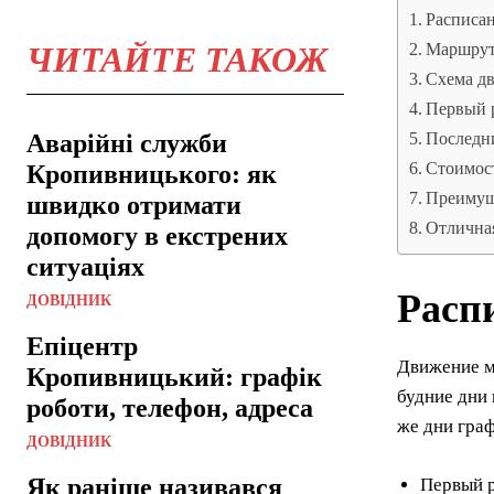
Расписа
ЧИТАЙТЕ ТАКОЖ
Маршрут
Схема д
Первый р
Аварійні служби
Последн
Стоимост
Кропивницького: як
Преимущ
швидко отримати
Отлична
допомогу в екстрених
ситуаціях
Расп
ДОВІДНИК
Епіцентр
Движение м
Кропивницький: графік
будние дни 
роботи, телефон, адреса
же дни гра
ДОВІДНИК
Як раніше називався
Первый р