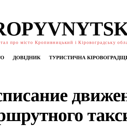
ROPYVNYTSK
тал про місто Кропивницький і Кіровоградську обл
ТО
ДОВІДНИК
ТУРИСТИЧНА КІРОВОГРАДЩ
списание движе
ршрутного такс