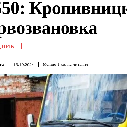
50: Кропивницк
рвозвановка
ДНИК
га
на читання
Менше 1
хв.
13.10.2024