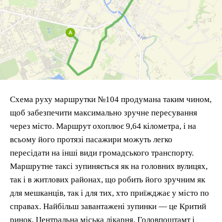
Схема руху маршрутки №104 продумана таким чином,
щоб забезпечити максимально зручне пересування
через місто. Маршрут охоплює 9,64 кілометра, і на
всьому його протязі пасажири можуть легко
пересідати на інші види громадського транспорту.
Маршрутне таксі зупиняється як на головних вулицях,
так і в житлових районах, що робить його зручним як
для мешканців, так і для тих, хто приїжджає у місто по
справах. Найбільш завантажені зупинки — це Критий
ринок, Центральна міська лікарня, Головпоштамт і