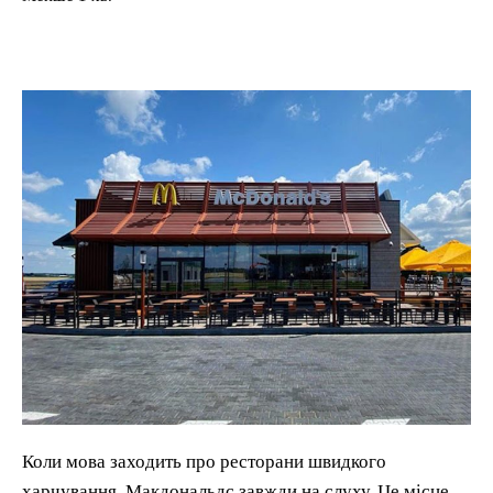
Коли мова заходить про ресторани швидкого
харчування, Макдональдс завжди на слуху. Це місце