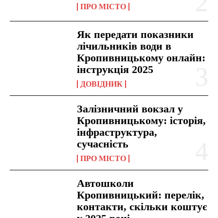
ПРО МІСТО
Як передати показники
лічильників води в
Кропивницькому онлайн:
інструкція 2025
ДОВІДНИК
Залізничний вокзал у
Кропивницькому: історія,
інфраструктура,
сучасність
ПРО МІСТО
Автошколи
Кропивницький: перелік,
контакти, скільки коштує